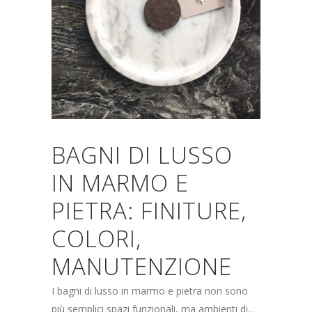
BAGNI DI LUSSO
IN MARMO E
PIETRA: FINITURE,
COLORI,
MANUTENZIONE
I bagni di lusso in marmo e pietra non sono
più semplici spazi funzionali, ma ambienti di...