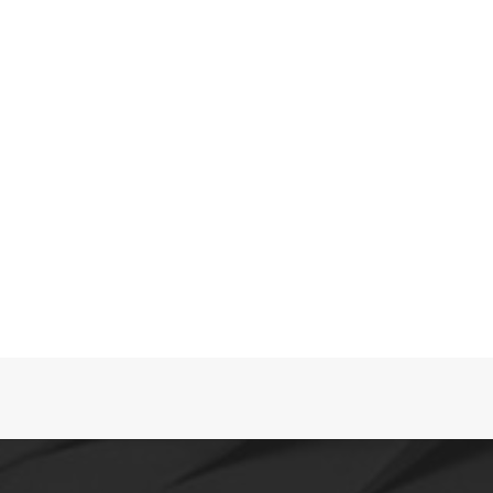
REALIZZAZIONI IN PIETRA
NATURALE
In questo articolo noi di Terzi Group vogliamo
parlarti della pietra naturale e nello specifico
vedremo quali sono le sue lavorazioni; quindi
se ti interessa...
Leggi tutto