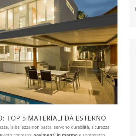
: TOP 5 MATERIALI DA ESTERNO
zze, la bellezza non basta: servono durabilità, sicurezza
n questo contesto,
pavimenti in marmo
e soprattutto