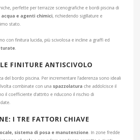
iche, perfette per terrazze scenografiche e bordi piscina di
d acqua e agenti chimici
, richiedendo sigillature e
timo stato.
o con finitura lucida, più scivolosa e incline a graffi ed
tturate
.
 LE FINITURE ANTISCIVOLO
zza del bordo piscina. Per incrementare l’aderenza sono ideali
talvolta combinate con una
spazzolatura
che addolcisce il
l coefficiente d’attrito e riducono il rischio di
idate.
E: I TRE FATTORI CHIAVE
locale, sistema di posa e manutenzione
. In zone fredde