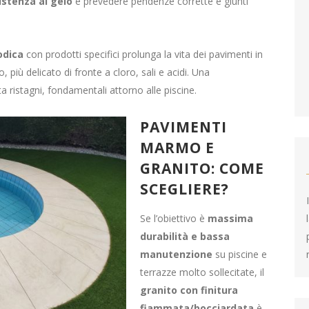
istenza al gelo
e prevedere pendenze corrette e giunti
odica
con prodotti specifici prolunga la vita dei pavimenti in
iù delicato di fronte a cloro, sali e acidi. Una
a ristagni, fondamentali attorno alle piscine.
PAVIMENTI
MARMO E
GRANITO: COME
SCEGLIERE?
Se l’obiettivo è
massima
durabilità e bassa
manutenzione
su piscine e
terrazze molto sollecitate, il
granito con finitura
fiammata/bocciardata
è