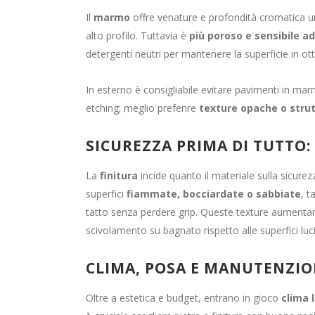
Il
marmo
offre venature e profondità cromatica un
alto profilo. Tuttavia è
più poroso e sensibile a
detergenti neutri per mantenere la superficie in ot
In esterno è consigliabile evitare pavimenti in marm
etching; meglio preferire
texture opache o stru
SICUREZZA PRIMA DI TUTTO:
La
finitura
incide quanto il materiale sulla sicure
superfici
fiammate, bocciardate o sabbiate
, 
tatto senza perdere grip. Queste texture aumentano i
scivolamento su bagnato rispetto alle superfici luc
CLIMA, POSA E MANUTENZION
Oltre a estetica e budget, entrano in gioco
clima 