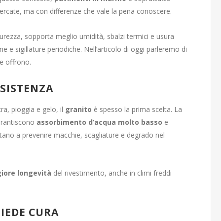
icercate, ma con differenze che vale la pena conoscere.
a durezza, sopporta meglio umidità, sbalzi termici e usura
 e sigillature periodiche. Nell’articolo di oggi parleremo di
he offrono.
ESISTENZA
ra, pioggia e gelo, il
granito
è spesso la prima scelta. La
garantiscono
assorbimento d’acqua molto basso
e
iutano a prevenire macchie, scagliature e degrado nel
ore longevità
del rivestimento, anche in climi freddi
IEDE CURA