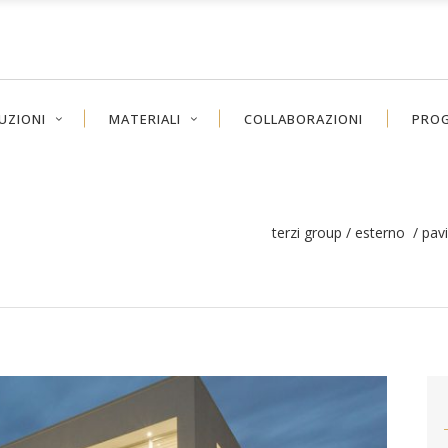
UZIONI
MATERIALI
COLLABORAZIONI
PROG
terzi group
/
esterno
/
pav