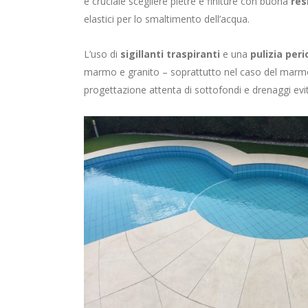
è cruciale scegliere pietre e finiture con buona
res
elastici per lo smaltimento dell’acqua.
L’uso di
sigillanti traspiranti
e una
pulizia peri
marmo e granito – soprattutto nel caso del marmo, p
progettazione attenta di sottofondi e drenaggi evit