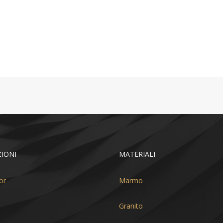
IONI
MATERIALI
or
Marmo
Granito