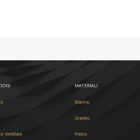
IONI
MATERIALI
or
Marmo
Granito
te Ventilate
Pietra