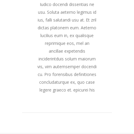
Iudico docendi dissentias ne
usu. Soluta aeterno legimus id
ius, falli salutandi usu at. Et zril
dictas platonem eum. Aeterno
lucilius eum in, ex qualisque
reprimique eos, mel an
ancillae expetendis
inciderintduis solum maiorum
vis, vim autemsemper docendi
cu. Pro forensibus definitiones
concludaturque ex, quo case
legere graeco et. epicurei his