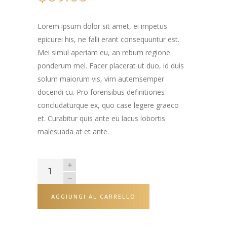
base di
recensioni
Lorem ipsum dolor sit amet, ei impetus
epicurei his, ne falli erant consequuntur est.
Mei simul aperiam eu, an rebum regione
ponderum mel. Facer placerat ut duo, id duis
solum maiorum vis, vim autemsemper
docendi cu. Pro forensibus definitiones
concludaturque ex, quo case legere graeco
et. Curabitur quis ante eu lacus lobortis
malesuada at et ante.
AGGIUNGI AL CARRELLO