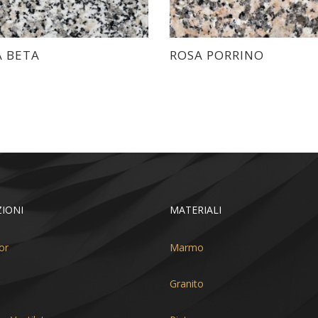
A BETA
ROSA PORRINO
IONI
MATERIALI
or
Marmo
Granito