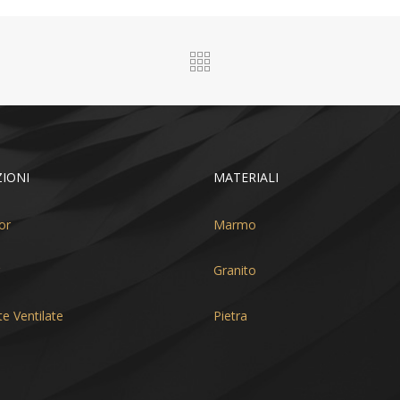
IONI
MATERIALI
or
Marmo
Granito
te Ventilate
Pietra