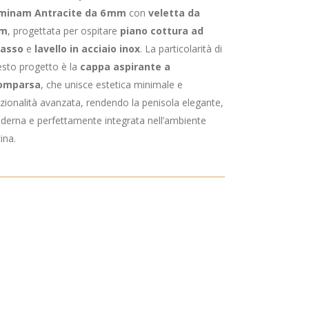
minam Antracite da 6 mm
con
veletta da
cm
, progettata per ospitare
piano cottura ad
casso
e
lavello in acciaio inox
. La particolarità di
sto progetto è la
cappa aspirante a
omparsa
, che unisce estetica minimale e
zionalità avanzata, rendendo la penisola elegante,
erna e perfettamente integrata nell’ambiente
ina.