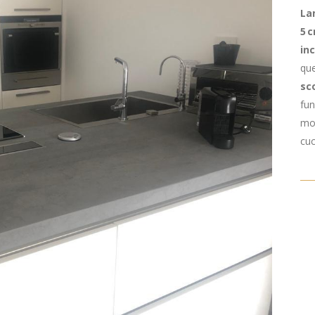
La
5 
in
que
sc
fun
mod
cuc