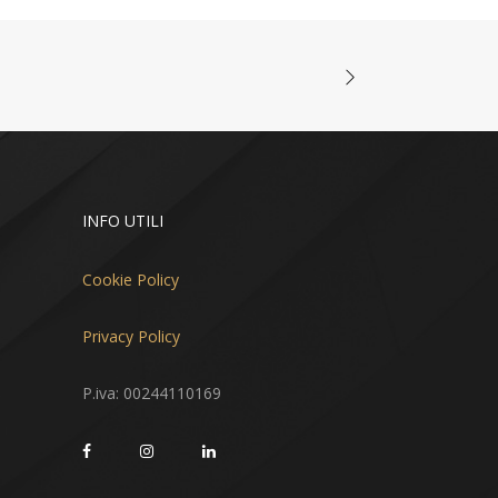
INFO UTILI
Cookie Policy
Privacy Policy
P.iva: 00244110169