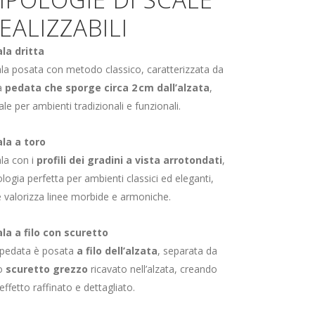
EALIZZABILI
ala dritta
la posata con metodo classico, caratterizzata da
a
pedata che sporge circa 2 cm dall’alzata
,
ale per ambienti tradizionali e funzionali.
ala a toro
la con i
profili dei gradini a vista arrotondati
,
ologia perfetta per ambienti classici ed eleganti,
 valorizza linee morbide e armoniche.
ala a filo con scuretto
 pedata è posata
a filo dell’alzata
, separata da
o
scuretto grezzo
ricavato nell’alzata, creando
effetto raffinato e dettagliato.