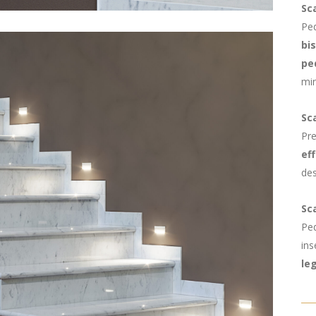
Sca
Ped
bis
pe
min
Sc
Pre
ef
des
Sc
Pe
ins
le