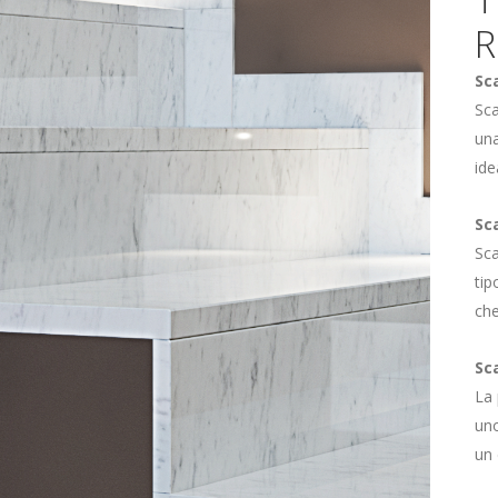
R
Sc
Sca
un
ide
Sc
Sca
tip
che
Sc
La
un
un 