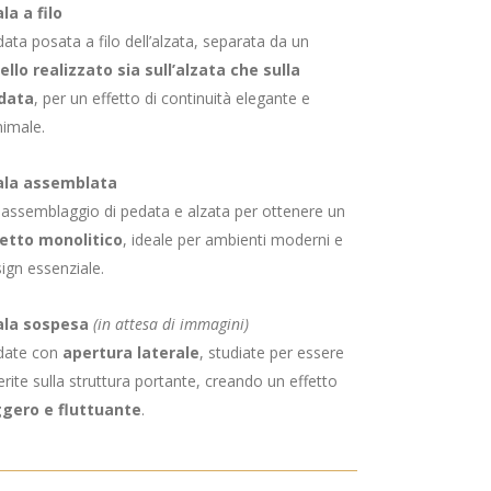
la a filo
ata posata a filo dell’alzata, separata da un
ello realizzato sia sull’alzata che sulla
data
, per un effetto di continuità elegante e
imale.
ala assemblata
assemblaggio di pedata e alzata per ottenere un
fetto monolitico
, ideale per ambienti moderni e
ign essenziale.
ala sospesa
(in attesa di immagini)
date con
apertura laterale
, studiate per essere
erite sulla struttura portante, creando un effetto
ggero e fluttuante
.